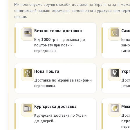
Ми пропонуємо зручні способи доставки по Україні та за її меж
оптимальний варіант отримання замовлення з урахуванням термін
оплати.
Безкоштовна доставка
Сам
Від
3000 грн
— доставка до
Безк
поштомату при повній
замо
передоплаті.
само
Нова Пошта
Укр
Доставка по Україні за тарифами
Дост
перевізника.
терит
Курʼєрська доставка
Між
Курʼєрська доставка по Україні
Дост
до дверей.
пер
пере