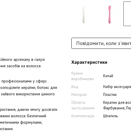
Повідомити, коли з'яви
ійного арсеналу в галузі
Характеристики
ння засобів на волосся
Країна
Китай
виробництва
я професіоналами у сфері
Вид
Набір аксесуарі
розподілите кератин, ботокс для
к зайвого використання цінного
Матеріал
Пластик
Область
Кератин для вол
застосування
Фарбування, Пе
ористання, даючи змогу досягати
овжині волосся. Безпечний
Комплектація
Шпатель
косметичними формулами,
истання.