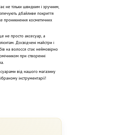
ає не тільки швидким і зручним,
езпечують дбайливе покриття
ке проникнення косметичних
це не просто аксесуар, а
клієнтам. Досвідчені майстри і
бів на волосся стає неймовірно
омічником при створенні
ла.
есуарами від нашого магазину
дібраному інструментарії!