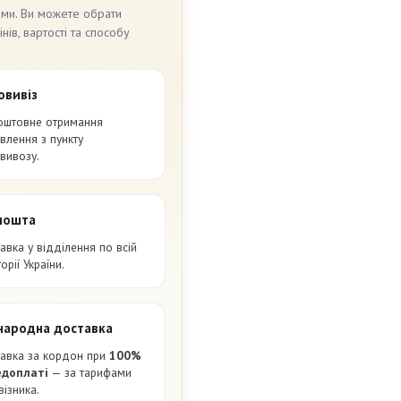
ами. Ви можете обрати
ів, вартості та способу
овивіз
оштовне отримання
влення з пункту
вивозу.
пошта
авка у відділення по всій
орії України.
народна доставка
авка за кордон при
100%
едоплаті
— за тарифами
візника.