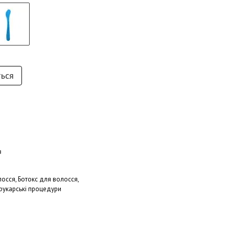
ться
в
осся, Ботокс для волосся,
рукарські процедури