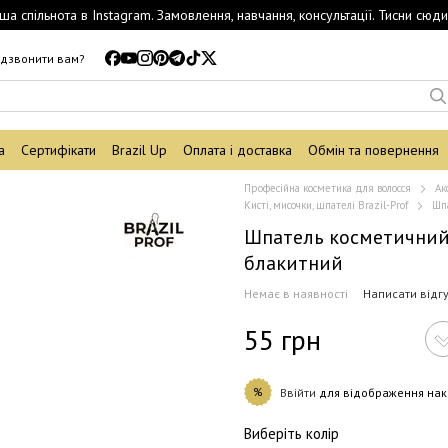
ша спільнота в Instagram. Замовлення, навчання, консультації. Тисни сюди
дзвонити вам?
а
Сертифікати
Brazil Up
Оплата і доставка
Обмін та повернення
Професійна косметика для волосся
Ак
Кисті, мисочки, шпателі Brazil-Prof
Шп
Шпатель косметични
блакитний
Немає в наявності
Написати відг
55 грн
%
Ввійти
для відображення нак
Виберіть колір