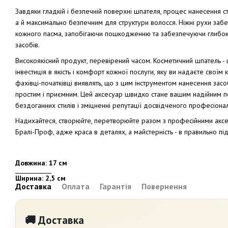
Завдяки гладкій і безпечній поверхні шпателя, процес нанесення ст
а й максимально безпечним для структури волосся. Ніжні рухи заб
кожного пасма, запобігаючи пошкодженню та забезпечуючи глибо
засобів.
Високоякісний продукт, перевірений часом. Косметичний шпатель - 
інвестиція в якість і комфорт кожної послуги, яку ви надаєте своїм 
фахівці-початківці виявлять, що з цим інструментом нанесення засо
простим і приємним. Цей аксесуар швидко стане вашим надійним п
бездоганних стилів і зміцненні репутації досвідченого професіона
Надихайтеся, створюйте, перетворюйте разом з професійними акс
Бралі-Проф, адже краса в деталях, а майстерність - в правильно пі
Довжина: 17 см
Ширина: 2,5 см
Доставка
Оплата
Гарантія
Повернення
🚚 Доставка