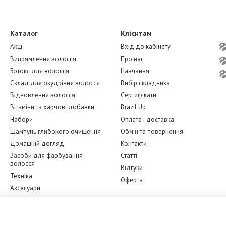
Каталог
Клієнтам
Акції
Вхід до кабінету
Випрямлення волосся
Про нас
Ботокс для волосся
Навчання
Склад для окудріння волосся
Вибір складника
Відновлення волосся
Сертифікати
Вітаміни та харчові добавки
Brazil Up
Набори
Оплата і доставка
Шампунь глибокого очищення
Обмін та повернення
Домашній догляд
Контакти
Засоби для фарбування
Статті
волосся
Відгуки
Техніка
Оферта
Аксесуари
Бренди
Ми в соцмережах
Догляд за обличчям