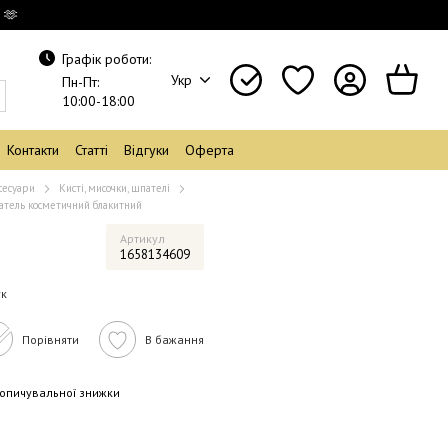
 🫶
Графік роботи:
Укр
Пн-Пт:
10:00-18:00
Контакти
Статті
Відгуки
Оферта
сесуари
Кисті, мисочки, шпателі
атель косметичний блакитний
й
Артикул
1658134609
ук
Порівняти
В бажання
опичувальної знижки