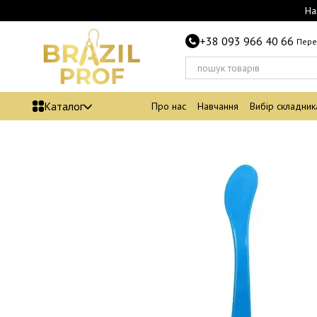
Перейти до основного контенту
На
+38 093 966 40 66
Пере
Каталог
Про нас
Навчання
Вибір складник