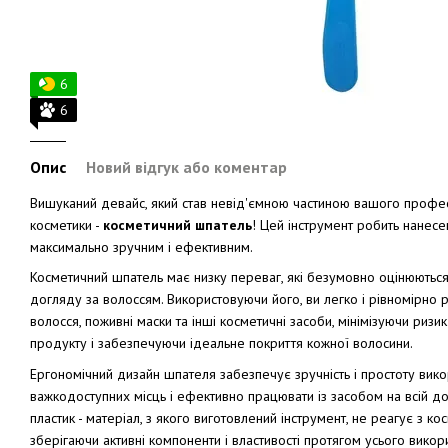
6
6
Опис
Новий відгук або коментар
Вишуканий девайс, який став невід'ємною частиною вашого профес
косметики -
косметичний шпатель
! Цей інструмент робить нанесе
максимально зручним і ефективним.
Косметичний шпатель має низку переваг, які безумовно оцінюютьс
догляду за волоссям. Використовуючи його, ви легко і рівномірно 
волосся, поживні маски та інші косметичні засоби, мінімізуючи ризи
продукту і забезпечуючи ідеальне покриття кожної волосини.
Ергономічний дизайн шпателя забезпечує зручність і простоту вик
важкодоступних місць і ефективно працювати із засобом на всій д
пластик - матеріал, з якого виготовлений інструмент, не реагує з 
зберігаючи активні компоненти і властивості протягом усього викор