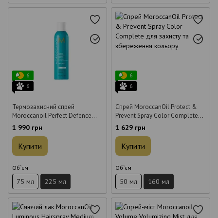
6
6
6
6
Термозахисний спрей
Спрей MoroccanOil Protect &
Moroccanoil Perfect Defence
Prevent Spray Color Complete
Protect Ідеальний захист 225 мл
для захисту та збереження
1 990 грн
1 629 грн
кольору 160 мл
Купити
Купити
Об`єм
Об`єм
75 мл
225 мл
50 мл
160 мл