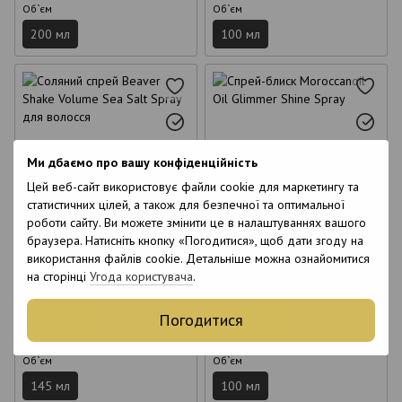
Об`єм
Об`єм
200 мл
100 мл
Ми дбаємо про вашу конфіденційність
Цей веб-сайт використовує файли cookie для маркетингу та
6
6
статистичних цілей, а також для безпечної та оптимальної
6
6
роботи сайту. Ви можете змінити це в налаштуваннях вашого
браузера. Натисніть кнопку «Погодитися», щоб дати згоду на
Соляний спрей Beaver Shake
Спрей-блиск Moroccanoil Oil
використання файлів cookie. Детальніше можна ознайомитися
Volume Sea Salt Spray для
Glimmer Shine Spray 100 мл
на сторінці
Угода користувача
.
волосся 145 мл
660 грн
1 629 грн
Погодитися
Купити
Купити
Об`єм
Об`єм
145 мл
100 мл