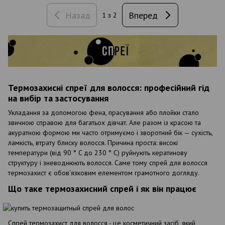
Назад
Вперед
1
з 2
Термозахисні спреї для волосся: професійний гід
на вибір та застосування
Укладання за допомогою фена, прасування або плойки стало
звичною справою для багатьох дівчат. Але разом із красою та
акуратною формою ми часто отримуємо і зворотний бік — сухість,
ламкість, втрату блиску волосся. Причина проста: високі
температури (від 90 ° C до 230 ° C) руйнують кератинову
структуру і зневоднюють волосся. Саме тому спрей для волосся
термозахист є обов'язковим елементом грамотного догляду.
Що таке термозахисний спрей і як він працює
Спрей термозахист для волосся - це косметичний засіб, який