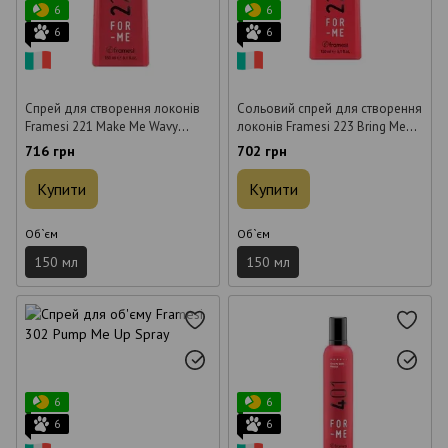
6
6
6
6
Спрей для створення локонів
Сольовий спрей для створення
Framesi 221 Make Me Wavy
локонів Framesi 223 Bring Me
Spray 150 мл
To The Beach Salt Spray 150 мл
716 грн
702 грн
Купити
Купити
Об`єм
Об`єм
150 мл
150 мл
6
6
6
6