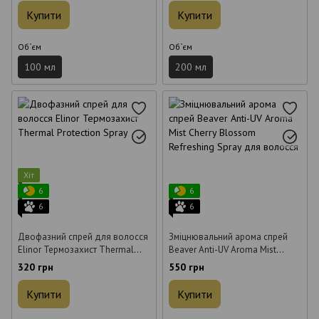
Купити
Купити
Об`єм
Об`єм
100 мл
200 мл
Хіт
6
6
6
6
Двофазний спрей для волосся
Зміцнювальний арома спрей
Elinor Термозахист Thermal
Beaver Anti-UV Aroma Mist
Protection Spray 200 мл
Cherry Blossom Refreshing Spray
320 грн
550 грн
для волосся 100 мл
Купити
Купити