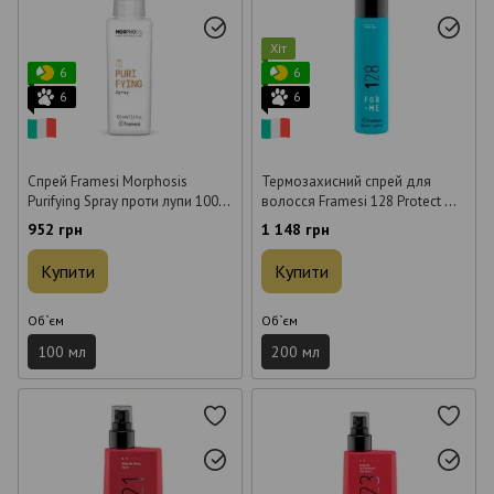
Хіт
6
6
6
6
Спрей Framesi Morphosis
Термозахисний спрей для
Purifying Spray проти лупи 100
волосся Framesi 128 Protect Me
мл
Thermo Spray 200 мл
952 грн
1 148 грн
Купити
Купити
Об`єм
Об`єм
100 мл
200 мл