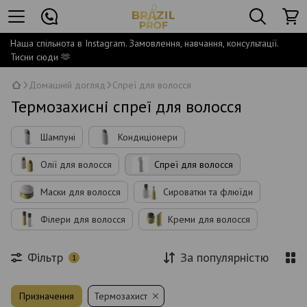
Наша спільнота в Instagram. Замовлення, навчання, консультації.
Тисни сюди 🫶
Домашній догляд
Спреї для волосся
Термозахисні спреї для волосся
Шампуні
Кондиціонери
Олії для волосся
Спреї для волосся
Маски для волосся
Сироватки та флюїди
Філери для волосся
Креми для волосся
Фільтр
За популярністю
1
Призначення
Термозахист