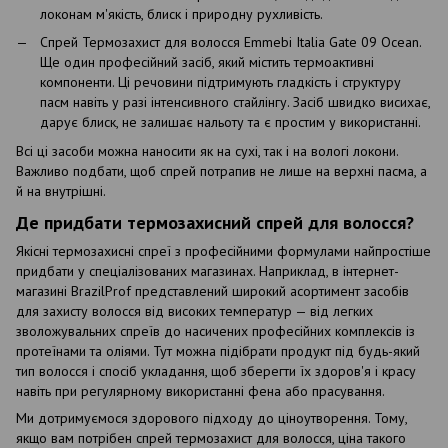
локонам м'якість, блиск і природну рухливість.
Спрей Термозахист для волосся Emmebi Italia Gate 09 Ocean.
Ще один професійний засіб, який містить термоактивні
компоненти. Ці речовини підтримують гладкість і структуру
пасм навіть у разі інтенсивного стайлінгу. Засіб швидко висихає,
дарує блиск, не залишає нальоту та є простим у використанні.
Всі ці засоби можна наносити як на сухі, так і на вологі локони.
Важливо подбати, щоб спрей потрапив не лише на верхні пасма, а
й на внутрішні.
Де придбати термозахисний спрей для волосся?
Якісні термозахисні спреї з професійними формулами найпростіше
придбати у спеціалізованих магазинах. Наприклад, в інтернет-
магазині BrazilProf представлений широкий асортимент засобів
для захисту волосся від високих температур — від легких
зволожувальних спреїв до насичених професійних комплексів із
протеїнами та оліями. Тут можна підібрати продукт під будь-який
тип волосся і спосіб укладання, щоб зберегти їх здоров'я і красу
навіть при регулярному використанні фена або прасування.
Ми дотримуємося здорового підходу до ціноутворення. Тому,
якщо вам потрібен спрей термозахист для волосся, ціна такого