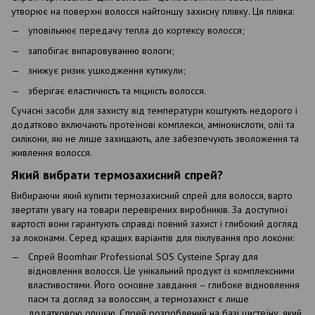
утворює на поверхні волосся найтоншу захисну плівку. Ця плівка:
уповільнює передачу тепла до кортексу волосся;
запобігає випаровуванню вологи;
знижує ризик ушкодження кутикули;
зберігає еластичність та міцність волосся.
Сучасні засоби для захисту від температури коштують недорого і
додатково включають протеїнові комплекси, амінокислоти, олії та
силікони, які не лише захищають, але забезпечують зволоження та
живлення волосся.
Який вибрати термозахисний спрей?
Вибираючи який купити термозахисний спрей для волосся, варто
звертати увагу на товари перевірених виробників. За доступної
вартості вони гарантують справді повний захист і глибокий догляд
за локонами. Серед кращих варіантів для піклування про локони:
Спрей Boomhair Professional SOS Cysteine ​​Spray для
відновлення волосся. Це унікальний продукт із комплексними
властивостями. Його основне завдання – глибоке відновлення
пасм та догляд за волоссям, а термозахист є лише
додатковою опцією. Спрей розроблений на базі цистеїну, який