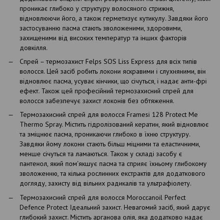
проникає глибоко у структуру волосяного стрижня,
відновлюючи його, а також герметизує кутикулу. Завдяки його
застосуванню пасма стають зволоженими, здоровими,
захищеними від високих температур та інших факторів
довкілля.
Спрей – термозахист Felps SOS Liss Express для всіх типів
волосся. Цей засіб робить локони яскравими і слухняними, він
відновлює пасма, усуває кінчики, що січуться, і надає анти-фрі
ефект. Також цей професійний термозахисний спрей для
волосся забезпечує захист локонів без обтяження.
Термозахисний спрей для волосся Framesi 128 Protect Me
Thermo Spray. Містить гідролізований кератин, який відновлює
та зміцнює пасма, проникаючи глибоко в їхню структуру.
Завдяки йому локони стають більш міцними та еластичними,
менше січуться та ламаються. Також у складі засобу є
пантенол, який пом'якшує пасма та сприяє їхньому глибокому
зволоженню, та кілька рослинних екстрактів для додаткового
догляду, захисту від вільних радикалів та ультрафіолету.
Термозахисний спрей для волосся Moroccanoil Perfect
Defence Protect Ідеальний захист. Невагомий засіб, який дарує
глибокий захист. Містить арганова олія, яка додатково надає