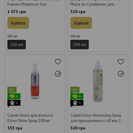
Framesi Morphosis Sun
Phase Air Conditioner для
Protective Spray & Leave-In 150
фарбованого волосся 200 мл
1 073 грн
320 грн
мл
Купити
Купити
Об`єм
Об`єм
150 мл
200 мл
Хіт
Хіт
6
6
6
6
Спрей-блиск для волосся
Спрей Elinor Volumizing Spray
Elinor Shine Spray 100 мл
для прикореневого об’єму 200
мл
355 грн
320 грн