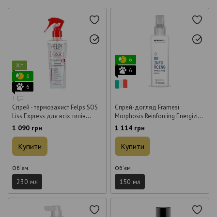
6
Хіт
6
6
6
1
Спрей - термозахист Felps SOS
Спрей-догляд Framesi
Liss Express для всіх типів
Morphosis Reinforcing Energizing
волосся 230 мл
Spray для ослабленого
1 090 грн
1 114 грн
волосся 150 мл
Купити
Купити
Об`єм
Об`єм
230 мл
150 мл