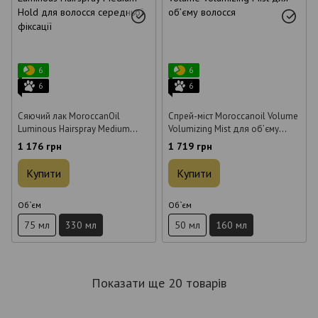
6
6
6
6
Сяючий лак MoroccanOil
Спрей-міст Moroccanoil Volume
Luminous Hairspray Medium
Volumizing Mist для об’єму
Hold для волосся середньої
волосся 160 мл
1 176 грн
1 719 грн
фіксації 330 мл
Купити
Купити
Об`єм
Об`єм
75 мл
330 мл
50 мл
160 мл
Показати ще 20 товарів