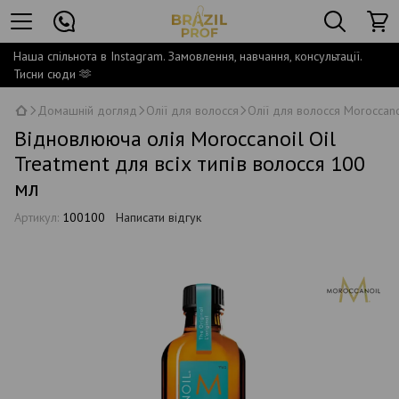
Наша спільнота в Instagram. Замовлення, навчання, консультації.
Тисни сюди 🫶
Домашній догляд
Олії для волосся
Олії для волосся Moroccano
Відновлююча олія Moroccanoil Oil
Treatment для всіх типів волосся 100
мл
Артикул:
100100
Написати відгук