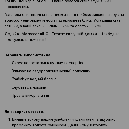
Трішки цієї чарівної олії – і ваше волосся стане слухняним і
шовковистим.
Арганова олія, вітаміни та антиоксиданти глибоко живлять, даруючи
волоссю неймовірну м'якість і дзеркальний блиск. Укладання стає
легшим, а ваші локони – сильнішими та еластичнішими.
Додайте
Moroccanoil Oil Treatment
у свій догляд – і забудьте
про сухість та тьмяність!
Переваги використання:
Дарує волоссю життєву силу та енергію
Впливає на оздоровлення кожної волосинки
Стабілізує водний баланс
Слухняність локонів
Просте використання
Як використовувати:
Вимийте голову вашим улюбленим шампунем та акуратно
промокніть волосся рушником. Дайте йому висохнути