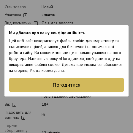
Стан товару
Новий
Упаковка
Флакон
Вид косметики
Олія для волосся
Класифікація
Ми дбаємо про вашу конфіденційність
Професійна
косметики
Цей веб-сайт використовує файли cookie для маркетингу та
Тип домашнього
Післяпроцедурний
статистичних цілей, а також для безпечної та оптимальної
догляду
роботи сайту. Ви можете змінити це в налаштуваннях вашого
Час
браузера. Натисніть кнопку «Погодитися», щоб дати згоду на
Універсальний
застосування
використання файлів cookie. Детальніше можна ознайомитися
Тип волосся
Всі типи волосся, Неслухняне, Сухе
на сторінці
Угода користувача
.
Тип шкіри
Всі типи шкіри
голови
Погодитися
Призначення
Відновлення, Для блиску, Живлення,
Розгладження, Зволоження
Вік
18+
Підходить для
Ні
вагітних
Термін
зберігання у
12 місяців