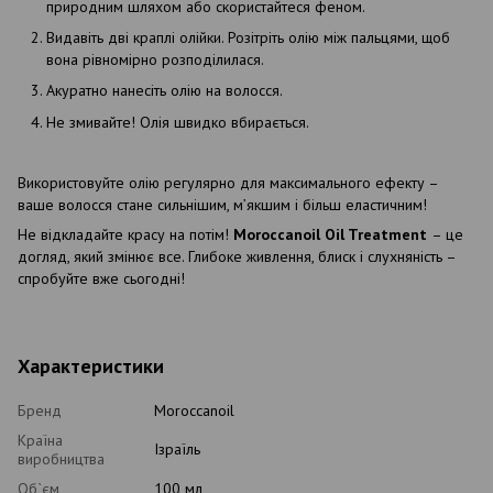
природним шляхом або скористайтеся феном.
Видавіть дві краплі олійки. Розітріть олію між пальцями, щоб
вона рівномірно розподілилася.
Акуратно нанесіть олію на волосся.
Не змивайте! Олія швидко вбирається.
Використовуйте олію регулярно для максимального ефекту –
ваше волосся стане сильнішим, м’якшим і більш еластичним!
Не відкладайте красу на потім!
Moroccanoil Oil Treatment
– це
догляд, який змінює все. Глибоке живлення, блиск і слухняність –
спробуйте вже сьогодні!
Характеристики
Бренд
Moroccanoil
Країна
Ізраїль
виробництва
Об`єм
100 мл