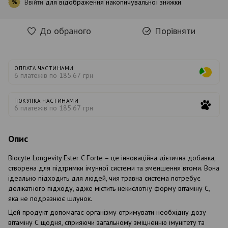
Ввійти
для відображення накопичувальної знижки
%
До обраного
Порівняти
ОПЛАТА ЧАСТИНАМИ
6 платежів по 185.67 грн
ПОКУПКА ЧАСТИНАМИ
6 платежів по 185.67 грн
Опис
Biocyte Longevity Ester C Forte – це інноваційна дієтична добавка,
створена для підтримки імунної системи та зменшення втоми. Вона
ідеально підходить для людей, чия травна система потребує
делікатного підходу, адже містить некислотну форму вітаміну С,
яка не подразнює шлунок.
Цей продукт допомагає організму отримувати необхідну дозу
вітаміну С щодня, сприяючи загальному зміцненню імунітету та