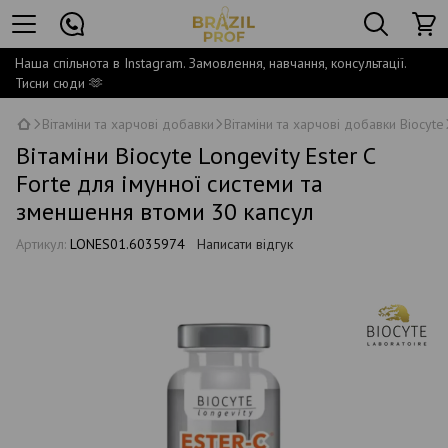
Наша спільнота в Instagram. Замовлення, навчання, консультації.
Тисни сюди 🫶
Вітаміни та харчові добавки
Вітаміни та харчові добавки Biocyte
Вітаміни Biocyte Longevity Ester C
Forte для імунної системи та
зменшення втоми 30 капсул
Артикул:
LONES01.6035974
Написати відгук