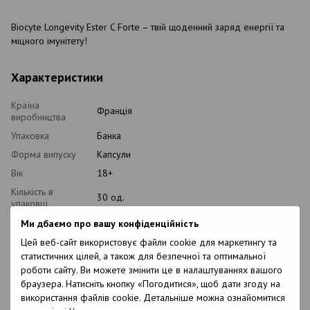
Biocyte Longevity Ester C Forte – твій щоденний заряд енергії та
міцного імунітету!
Характеристики
Країна
Франція
виробництва
Упаковка
Банка
Форма випуску
Капсули
Вік
18+
Кількість в
30 од.
упаковці
Спосіб
Ми дбаємо про вашу конфіденційність
1 капсулу на день
застосування
Цей веб-сайт використовує файли cookie для маркетингу та
Властивості
Зміцнення імунної системи; зменшує втому;
статистичних цілей, а також для безпечної та оптимальної
підтримує захисні функції організму в періоди
роботи сайту. Ви можете змінити це в налаштуваннях вашого
стресу
браузера. Натисніть кнопку «Погодитися», щоб дати згоду на
Протипоказання
Індивідуальна непереносимість компонентів
використання файлів cookie. Детальніше можна ознайомитися