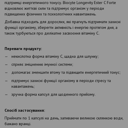
підтримці енергетичного тонусу. Biocyte Longevity Ester C Forte
відновлює життєві сили та підтримує організм у періоди
підвищених фізичних та психологічних навантажень.
Добавка підходить для дорослих, які прагнуть підтримати захисні
функції організму, зберегти активність і енергію протягом дня, а
також турбуються про делікатне засвоєння вітаміну С.
Переваги продукту:
некислотна форма вітаміну С, щадна для шлунку;
сприяє зміцненню імунної системи;
допомагає зменшити втому та підвищити енергетичний тонус;
підтримує захисні функції організму в періоди стресу та
навантажень;
зручна форма капсул для щоденного прийому.
Спосіб застосування:
Приймати по 1 капсулі на день, запиваючи великою склянкою води,
бажано вранці.