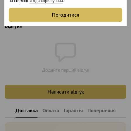
на сторінці
Угода користувача
.
Особливості
Без ГМО
Склад
L-аскорбат кальцію
Погодитися
Відгуки
Додайте перший відгук
Написати відгук
Доставка
Оплата
Гарантія
Повернення