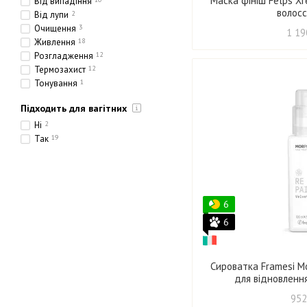
Маска фініш Felps Xr
Від випадіння
волосс
Від лупи
2
Очищення
3
1 19
Живлення
18
Розгладження
12
Термозахист
12
Тонування
1
Зволоження
18
Підходить для вагітних
Зміцнення
20
Ущільнення
14
Ні
2
Так
19
6
6
Сироватка Framesi Mo
для відновленн
952