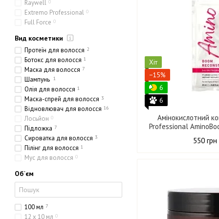
Raywell
0
Extremo Professional
0
Full Force
0
Вид косметики
Протеїн для волосся
2
Ботокс для волосся
1
Хіт
Маска для волосся
7
−15%
Шампунь
1
6
Олія для волосся
1
Маска-спрей для волосся
3
6
Відновлювач для волосся
16
Амінокислотний к
Лосьйон
0
Professional AminoBo
Підложка
7
Сироватка для волосся
3
550 грн
Пілінг для волосся
1
Мус для волосся
0
Об`єм
100 мл
7
12 х 10 мл
0