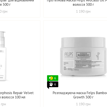
epair для відновлення
Протеїнова маска Felps Avocado Oil 
я 300 г
волосся 300 г
0 грн
1 190 грн
6
6
rphosis Repair Velvet
Розгладжуюча маска Felps Bamboo
я волосся 100 мл
Growth 300 г
 грн
1 190 грн