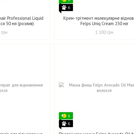
6
ir Professional Liquid
Крем-трітмент молекулярне відно
сся 50 мл (розлив)
Felps Uniq Cream 230 мл
 грн
1 100 грн
6
6