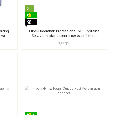
Хіт
6
6
orcing
Спрей Boomhair Professional SOS Cysteine
 мл
Spray для відновлення волосся 250 мл
890 грн
6