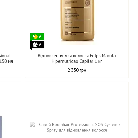
6
6
sional
Відновлення для волосся Felps Marula
 150 мл
Hipernutricao Capilar 1 кг
2 350 грн