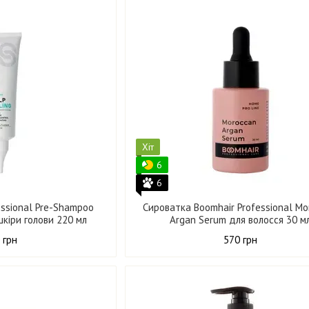
Хіт
6
6
fessional Pre-Shampoo
Cироватка Boomhair Professional M
шкіри голови 220 мл
Argan Serum для волосся 30 м
 грн
570 грн