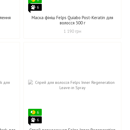
6
влення
Маска фініш Felps Quiabo Post-Keratin для
волосся 300 г
1 190 грн
6
6