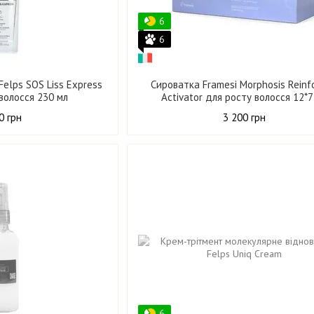
6
6
Felps SOS Liss Express
Сироватка Framesi Morphosis Reinf
 волосся 230 мл
Activator для росту волосся 12*7
0 грн
3 200 грн
6