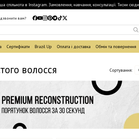
ша спільнота в Instagram. Замовлення, навчання, консультації. Тисни сюди
дзвонити вам?
а
Сертифікати
Brazil Up
Оплата і доставка
Обмін та повернення
того волосся
Сортування: