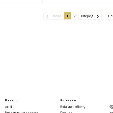
Назад
1
2
Вперед
По
Каталог
Клієнтам
Акції
Вхід до кабінету
Випрямлення волосся
Про нас