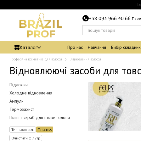
Перейти до основного контенту
На
+38 093 966 40 66
Пере
Каталог
Про нас
Навчання
Вибір складник
Професійна косметика для волосся
Відновлення волосся
Відновлюючі засоби для товс
Підложки
Холодне відновлення
Ампули
Термозахист
Пілінг і скраб для шкіри голови
Тип волосся:
Товсте
Очистити фільтр