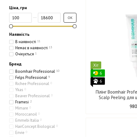
Ціна, грн
Від Ціна, грн
До Ціна, грн
ОК
Наявність
В наявності
11
Немає в наявності
13
Очікується
1
Бренд
Хіт
Boomhair Professional
10
6
Felps Professional
9
6
Richee Professional
0
Ykas
0
Пілінг Boomhair Pro
Beaver Professional
0
Scalp Peeling для 
Framesi
2
980
Mimare
0
Moroccanoil
0
Emmebi Italia
0
HairConcept Biological
0
Envie
0