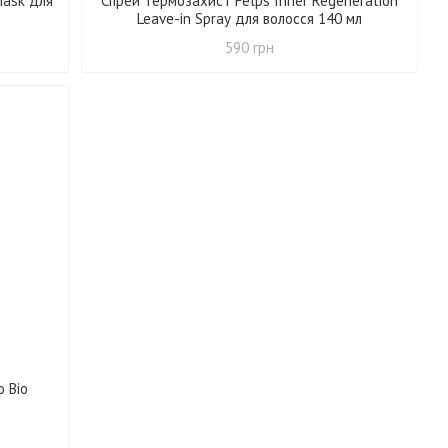
Mask для
Спрей термозахист Felps Inner Regeneration
Leave-in Spray для волосся 140 мл
590 грн
 Bio