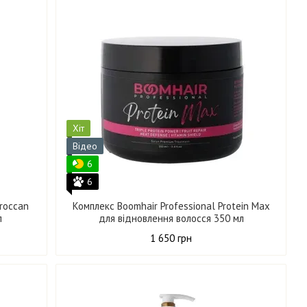
Хіт
Відео
6
6
oroccan
Комплекс Boomhair Professional Protein Max
л
для відновлення волосся 350 мл
1 650 грн