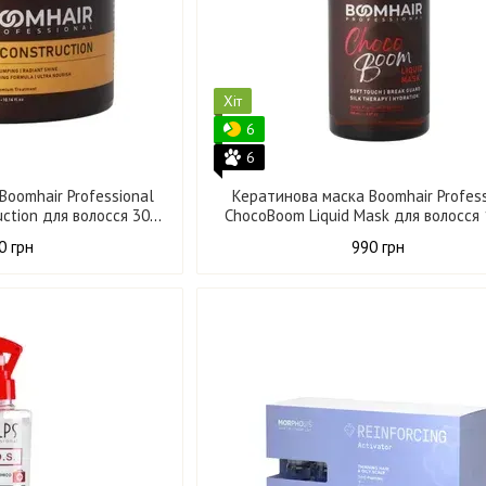
Хіт
6
6
Boomhair Professional
Кератинова маска Boomhair Profes
ction для волосся 300
ChocoBoom Liquid Mask для волосся
мл
0 грн
990 грн