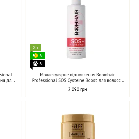
Хіт
6
6
sional
Моллекулярне відновлення Boomhair
ння для
Professional SOS Cysteine Boost для волосся
800 мл
2 090 грн