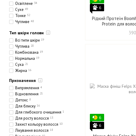
Освітлене
34
6
Сухе
49
Тонке
52
Рідкий Протеїн Boomha
Чутливе
48
Protein для воло
Етнічне
18
390
Тип шкіри голови
Товсте
21
Пористе
33
Всі типи шкіри
19
Чутлива
20
Комбінована
19
Нормальна
19
Суха
21
Жирна
16
Призначення
Випрямлення
4
Відновлення
21
Детокс
8
Для блиску
16
Для глибокого очищення
1
6
Для росту волосся
13
Захист кольору волосся
10
6
Лікування волосся
18
10