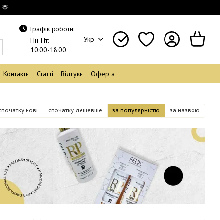
 🫶
Графік роботи:
Укр
Пн-Пт:
10:00-18:00
Контакти
Статті
Відгуки
Оферта
спочатку нові
спочатку дешевше
за популярністю
за назвою