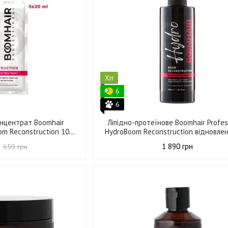
Хіт
6
6
онцентрат Boomhair
Ліпідно-протеїнове Boomhair Profes
om Reconstruction 100
HydroBoom Reconstruction відновле
мл
волосся 500 мл
1 890 грн
650 грн