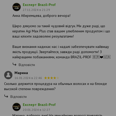
Експерт Brazil-Prof
27.11.2024 в 21:29
Анна Абиремцева, доброго вечора!
Щиро дякуємо за такий чудовий відгук. Ми дуже раді, що
кератин Agi Max Plus став вашим улюбленим продуктом і що
ваші клієнти задоволені результатами!
Ваше визнання надихає нас і надалі забезпечувати найвищу
якість продукції. Звертайтеся, завжди раді допомогти! З
найкращими побажаннями, команда BRAZIL-PROF 🇧🇷❤️🇺🇦
Відповісти
Марина
16.01.2024 в 22:46
Сколько держится процедура на обычных волосах и на блонде
высокой степени повреждения?
Відповісти
Експерт Brazil-Prof
20.01.2024 в 12:27
Марина, доброго дня! На звичайному волоссі тривалість