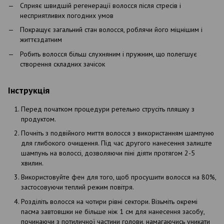
Сприяє швидшій регенерації волосся після стресів і
несприятливих погодних умов
Покращує загальний стан волосся, роблячи його міцнішим і
життєздатним
Робить волосся більш слухняним і пружним, що полегшує
створення складних зачісок
Інструкція
Перед початком процедури ретельно струсіть пляшку з
продуктом.
Почніть з подвійного миття волосся з використанням шампуню
для глибокого очищення. Під час другого нанесення залиште
шампунь на волоссі, дозволяючи піні діяти протягом 2-5
хвилин.
Використовуйте фен для того, щоб просушити волосся на 80%,
застосовуючи теплий режим повітря.
Розділіть волосся на чотири рівні сектори. Візьміть окремі
пасма завтовшки не більше ніж 1 см для нанесення засобу,
починаючи з потиличної частини голови, намагаючись уникати