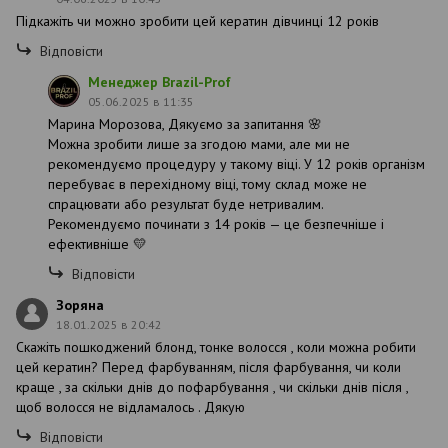
Підкажіть чи можно зробити цей кератин дівчинці 12 років
Відповісти
Менеджер Brazil-Prof
05.06.2025 в 11:35
Марина Морозова, Дякуємо за запитання 🌸
Можна зробити лише за згодою мами, але ми не
рекомендуємо процедуру у такому віці. У 12 років організм
перебуває в перехідному віці, тому склад може не
спрацювати або результат буде нетривалим.
Рекомендуємо починати з 14 років — це безпечніше і
ефективніше 💛
Відповісти
Зоряна
18.01.2025 в 20:42
Скажіть пошкоджений блонд, тонке волосся , коли можна робити
цей кератин? Перед фарбуванням, після фарбування, чи коли
краще , за скільки днів до пофарбування , чи скільки днів після ,
щоб волосся не відламалось . Дякую
Відповісти