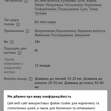
Тип волосся
Всі типи волосся
,
Кучеряве
,
Густе
,
Жирне
,
Ламке
,
Натуральне
,
Неслухняне
,
Нормальне
,
Пофарбоване
,
Пошкоджене
,
Сухе
,
Тонке
,
Чутливе
Тип шкіри
Всі типи шкіри
голови
Призначення
Випрямлення
,
Відновлення
,
Лікування волосся
,
Живлення
,
Розгладження
,
Зміцнення
Вік
18+
Підходить для
Ні
вагітних
Термін
зберігання у
12 місяців
відкритому
вигляді
Витрата складу
Довжина до плечей: 15-20 мл; Довжина до
лопаток: 20-30 мл; Довжина до пояса: 30-40
мл
Склад
Aqua, Hydrolyzed Keratin, Behentrimonium
Ми дбаємо про вашу конфіденційність
Chloride, Cetearyl Alcohol, Astrocaryum
Murumuru Seed Butter, Cetyl Acetate, Acetylated
Цей веб-сайт використовує файли cookie для маркетингу та
Lanolin Alcohol, Orbignya Speciosa Kernel Oil,
статистичних цілей, а також для безпечної та оптимальної
Polyquaternium-7, Sericin, Guar