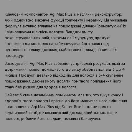
Ключовим компонентом Agi Max Plus є масляний реконструктор,
який одночасно виконує функції тритменту і кератину. Ця унікальна
формула активно впливає на пошкоджені ділянки, "ремонтуючи" їх
і відновлюючи цілісність волокон. Завдяки вмісту
реконструювальних олій, зокрема олії мурумуру, продукт
інтенсивно живить волосся, забезпечуючи його захист від
негативного впливу довкілля, стайлінгових приладів і хімічних
процедур.
Застосування Agi Max Plus забезпечує тривалий результат, який за
дотримання правил домашнього догляду зберігається від 3 до 4
місяців. Продукт ідеально підходить для волосся з 3-4 ступенем
пошкодження, даючи змогу досягти помітного поліпшення його
стану без ризику для здоров'я волосся.
Цей засіб стане незамінним помічником для тих, хто цінує красу і
здоров'я свого волосся і прагне до його максимального зміцнення
і відновлення. Agi Max Plus від Soller Brasil - це не просто
кератиновий засіб, це комплексний догляд, який змінить ваше
волосся, роблячи його гладким, сильним і блискучим.