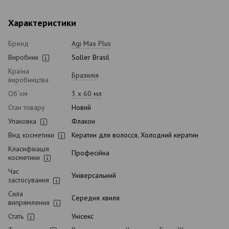
Характеристики
Бренд
Agi Max Plus
Виробник
Soller Brasil
Країна
Бразилія
виробництва
Об`єм
3 x 60 мл
Стан товару
Новий
Упаковка
Флакон
Вид косметики
Кератин для волосся, Холодний кератин
Класифікація
Професійна
косметики
Час
Універсальний
застосування
Сила
Середня хвиля
випрямлення
Стать
Унісекс