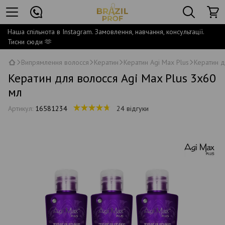
Наша спільнота в Instagram. Замовлення, навчання, консультації.
Тисни сюди 🫶
Випрямлення волосся
Кератин
Кератин Agi Max Plus
Кератин д
Кератин для волосся Agi Max Plus 3x60
мл
Артикул:
16581234
24 відгуки