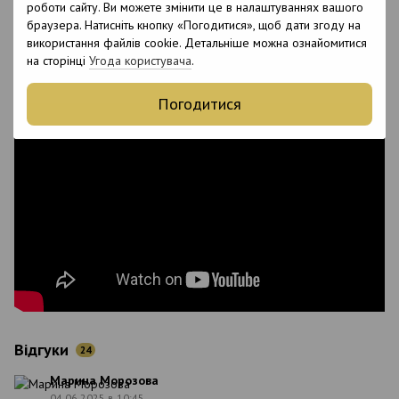
роботи сайту. Ви можете змінити це в налаштуваннях вашого
Hydroxypropyltrimonium Chloride, Cetrimonium
браузера. Натисніть кнопку «Погодитися», щоб дати згоду на
Chloride, Parfum, Linanool, Bertholletia
використання файлів cookie. Детальніше можна ознайомитися
на сторінці
Угода користувача
.
Відео
Погодитися
Відгуки
24
Марина Морозова
04.06.2025 в 10:45