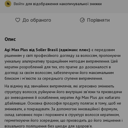
Ввійти
для відображення накопичувальної знижки
%
До обраного
Порівняти
Опис
Agi Max Plus від Soller Brasil (еджімакс плюс)
є передовим
рішенням у світі професійного догляду за волоссям, пропонуючи
унікальну альтернативу традиційним методам випрямлення. Цей
кератин розроблений для тих, хто прагне до досконалості в
догляді за своїм волоссям, забезпечуючи його максимальним
блиском і м'якістю за середнього ступеня випрямлення.
На відміну від звичайних випрямлячів, які агресивно змінюють
структуру волосся, руйнуючи його внутрішні зв'язки та призводячи
до зневоднення й ослаблення, кератин Agi Max Plus діє набагато
дбайливіше. Основна філософія продукту полягає в тому, щоб не
змінювати, а покращувати. За допомогою інноваційної формули,
склад заповнює пори і порожнечі в структурі волосся кератином,
герметизуючи його зсередини, що призводить до його зміцнення і
візуального поліпшення без шкоди для здоров'я.