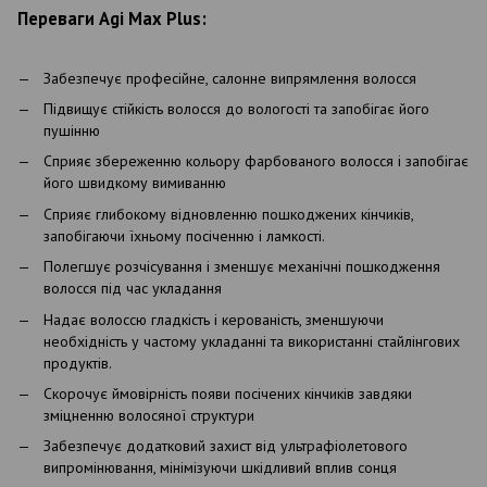
Переваги Agi Max Plus:
Забезпечує професійне, салонне випрямлення волосся
Підвищує стійкість волосся до вологості та запобігає його
пушінню
Сприяє збереженню кольору фарбованого волосся і запобігає
його швидкому вимиванню
Сприяє глибокому відновленню пошкоджених кінчиків,
запобігаючи їхньому посіченню і ламкості.
Полегшує розчісування і зменшує механічні пошкодження
волосся під час укладання
Надає волоссю гладкість і керованість, зменшуючи
необхідність у частому укладанні та використанні стайлінгових
продуктів.
Скорочує ймовірність появи посічених кінчиків завдяки
зміцненню волосяної структури
Забезпечує додатковий захист від ультрафіолетового
випромінювання, мінімізуючи шкідливий вплив сонця