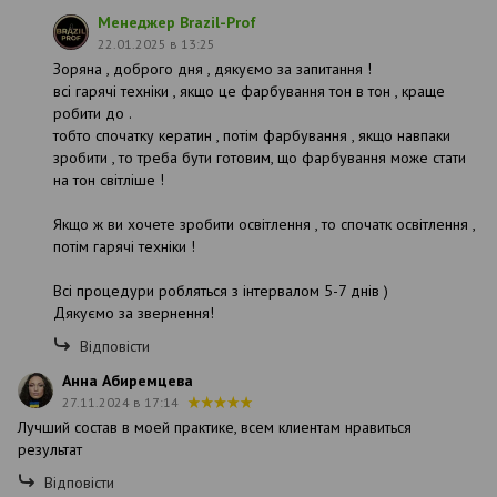
Менеджер Brazil-Prof
22.01.2025 в 13:25
Зоряна , доброго дня , дякуємо за запитання !
всі гарячі техніки , якщо це фарбування тон в тон , краще
робити до .
тобто спочатку кератин , потім фарбування , якщо навпаки
зробити , то треба бути готовим, що фарбування може стати
на тон світліше !
Якщо ж ви хочете зробити освітлення , то спочатк освітлення ,
потім гарячі техніки !
Всі процедури робляться з інтервалом 5-7 днів )
Дякуємо за звернення!
Відповісти
Анна Абиремцева
27.11.2024 в 17:14
Лучший состав в моей практике, всем клиентам нравиться
результат
Відповісти