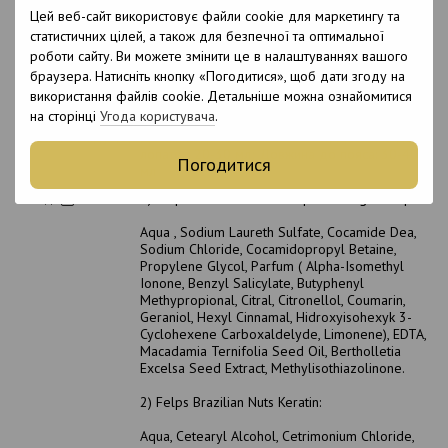
Підходить для
Цей веб-сайт використовує файли cookie для маркетингу та
Ні
вагітних
статистичних цілей, а також для безпечної та оптимальної
роботи сайту. Ви можете змінити це в налаштуваннях вашого
Термін
браузера. Натисніть кнопку «Погодитися», щоб дати згоду на
зберігання у
12 місяців
відкритому
використання файлів cookie. Детальніше можна ознайомитися
вигляді
на сторінці
Угода користувача
.
Витрата складу
Довжина до плечей: 15-20 мл; Довжина до
лопаток: 20-30 мл; Довжина до пояса: 30-40
Погодитися
мл
Склад
1) Felps Brazilian Nuts Deep Cleaning Shampoo:
Aqua , Sodium Laureth Sulfate, Cocamide Dea,
Sodium Chloride, Cocamidopropyl Betaine,
Propylene Glycol, Parfum ( Alpha-Isomethyl
Ionone, Benzyl Salicylate, Butyphenyl
Methypropional, Citral, Citronellol, Coumarin,
Geraniol, Hexyl Cinnamal, Hidroxyisohexyk 3-
Cyclohexene Carboxaldelyde, Limonene), EDTA,
Macadamia Ternifolia Seed Oil, Bertholletia
Excelsa Seed Extract, Methylisothiazolinone.
2) Felps Brazilian Nuts Keratin:
Aqua, Cetearyl Alcohol, Cetrimonium Chloride,