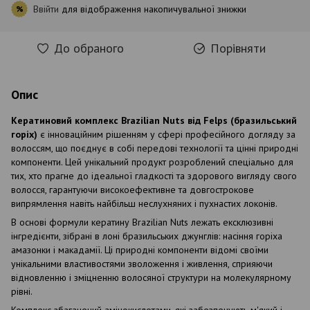
Ввійти
для відображення накопичувальної знижки
%
До обраного
Порівняти
Опис
Кератиновий комплекс Brazilian Nuts від Felps (бразильський
горіх)
є інноваційним рішенням у сфері професійного догляду за
волоссям, що поєднує в собі передові технології та цінні природні
компоненти. Цей унікальний продукт розроблений спеціально для
тих, хто прагне до ідеальної гладкості та здорового вигляду свого
волосся, гарантуючи високоефективне та довгострокове
випрямлення навіть найбільш неслухняних і пухнастих локонів.
В основі формули кератину Brazilian Nuts лежать ексклюзивні
інгредієнти, зібрані в лоні бразильських джунглів: насіння горіха
амазонки і макадамії. Ці природні компоненти відомі своїми
унікальними властивостями зволоження і живлення, сприяючи
відновленню і зміцненню волосяної структури на молекулярному
рівні.
Комплекс збагачений амінокислотами, які забезпечують м'який і