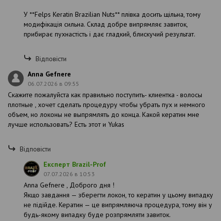
У **Felps Keratin Brazilian Nuts** плівка досить щільна, тому
модифікація сильна. Склад добре випрямляє завиток,
прибирає пухнастість і дає гладкий, блискучий результат.
Відповісти
Anna Gefnere
06.07.2026 в 09:55
Скажите пожалуйста как правильно поступить- клиентка - волосы
плотные , хочет сделать процедуру чтобы убрать пух и немного
объем, но локоны не выпрямлять до конца. Какой кератин мне
лучше использовать? Есть этот и Yukas
Відповісти
Експерт Brazil-Prof
07.07.2026 в 10:53
Anna Gefnere , Доброго дня !
Якщо завдання — зберегти локон, то кератин у цьому випадку
не підійде. Кератин — це випрямляюча процедура, тому він у
будь-якому випадку буде розпрямляти завиток.