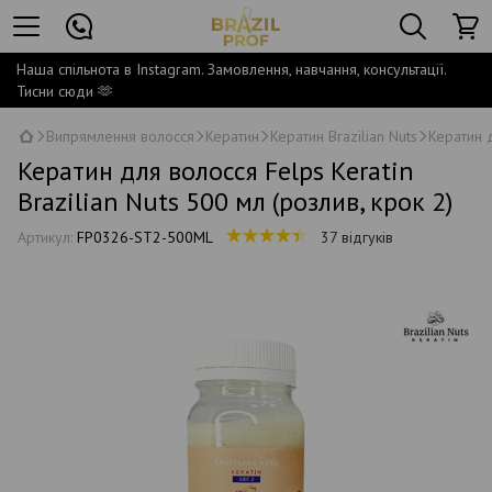
Наша спільнота в Instagram. Замовлення, навчання, консультації.
Тисни сюди 🫶
Випрямлення волосся
Кератин
Кератин Brazilian Nuts
Кератин д
Кератин для волосся Felps Keratin
Brazilian Nuts 500 мл (розлив, крок 2)
Артикул:
FP0326-ST2-500ML
37 відгуків