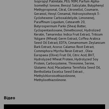
Isopropyl Palmitate, PEG 90M, Parfum Alpha-
Isomethyl Ionone, Benzyl Salicylate, Butyphenyl
Methypropional, Citral, Citronellol, Coumarin,
Geraniol, Hexyl Cinnamal, Hidroxyisohexyk 3-
Cyclohexene Carboxaldelyde, Limonene),
Paraffinum Liquidum, Ceteareth 20,
Butyrospermum Parkii (Shea) Butter,
Cyclopentasiloxane, Dimethiconol, Hydrolized
Keratin, Tamarindus Indica Fruit Extract, Triticum
Vulgare (Wheat) Germ Extract, Coffea Arabica
Seed Oil Extract, EDTA, Cinnamomum Zeylanicum
Bark Extract, Acorus Calamus Root Extract,
Commiphora Myrrha Resin Extract , Olea
Europaea (Olive) Fruit Oil, Citric Acid, BHT,
Hydrolyzed Wheat Protein, Hydrolyzed Soy
Protein, Carbocysteine, Threonine, Serine,
Glutamic Acid, Macadamia Ternifolia Seed Oil,
Bertholletia Excelsa Seed Extract ,
Methylchloroisothiazolinone,
Methylisothiazolinone.
Відео