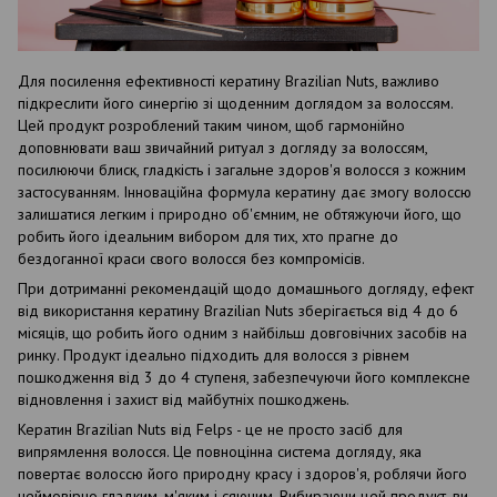
Для посилення ефективності кератину Brazilian Nuts, важливо
підкреслити його синергію зі щоденним доглядом за волоссям.
Цей продукт розроблений таким чином, щоб гармонійно
доповнювати ваш звичайний ритуал з догляду за волоссям,
посилюючи блиск, гладкість і загальне здоров'я волосся з кожним
застосуванням. Інноваційна формула кератину дає змогу волоссю
залишатися легким і природно об'ємним, не обтяжуючи його, що
робить його ідеальним вибором для тих, хто прагне до
бездоганної краси свого волосся без компромісів.
При дотриманні рекомендацій щодо домашнього догляду, ефект
від використання кератину Brazilian Nuts зберігається від 4 до 6
місяців, що робить його одним з найбільш довговічних засобів на
ринку. Продукт ідеально підходить для волосся з рівнем
пошкодження від 3 до 4 ступеня, забезпечуючи його комплексне
відновлення і захист від майбутніх пошкоджень.
Кератин Brazilian Nuts від Felps - це не просто засіб для
випрямлення волосся. Це повноцінна система догляду, яка
повертає волоссю його природну красу і здоров'я, роблячи його
неймовірно гладким, м'яким і сяючим. Вибираючи цей продукт, ви