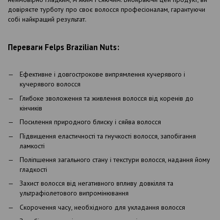
довіряєте турботу про своє волосся професіоналам, гарантуючи
собі найкращий результат.
Переваги Felps Brazilian Nuts:
Ефективне і довгострокове випрямлення кучерявого і
кучерявого волосся
Глибоке зволоження та живлення волосся від коренів до
кінчиків
Посилення природного блиску і сяйва волосся
Підвищення еластичності та гнучкості волосся, запобігання
ламкості
Поліпшення загального стану і текстури волосся, надання йому
гладкості
Захист волосся від негативного впливу довкілля та
ультрафіолетового випромінювання
Скорочення часу, необхідного для укладання волосся