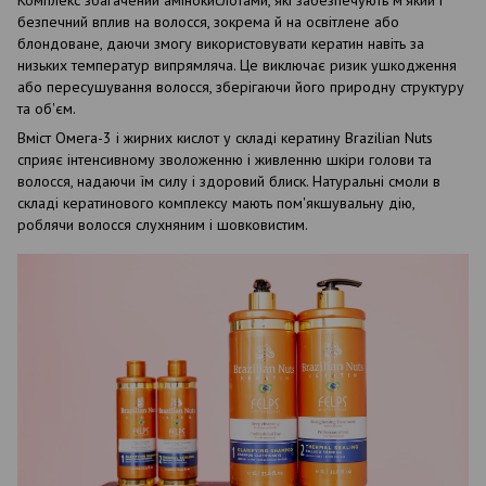
безпечний вплив на волосся, зокрема й на освітлене або
блондоване, даючи змогу використовувати кератин навіть за
низьких температур випрямляча. Це виключає ризик ушкодження
або пересушування волосся, зберігаючи його природну структуру
та об'єм.
Вміст Омега-3 і жирних кислот у складі кератину Brazilian Nuts
сприяє інтенсивному зволоженню і живленню шкіри голови та
волосся, надаючи їм силу і здоровий блиск. Натуральні смоли в
складі кератинового комплексу мають пом'якшувальну дію,
роблячи волосся слухняним і шовковистим.