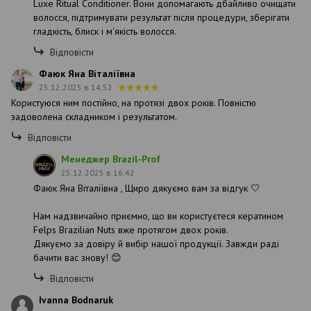
Luxe Ritual Conditioner. Вони допомагають дбайливо очищати
волосся, підтримувати результат після процедури, зберігати
гладкість, блиск і м'якість волосся.
Відповісти
Фаюк Яна Віталіївна
25.12.2025 в 14:52
Користуюся ним постійно, на протязі двох років. Повністю
задоволена складником і результатом.
Відповісти
Менеджер Brazil-Prof
25.12.2025 в 16:42
Фаюк Яна Віталіївна , Щиро дякуємо вам за відгук 🤍
Нам надзвичайно приємно, що ви користуєтеся кератином
Felps Brazilian Nuts вже протягом двох років.
Дякуємо за довіру й вибір нашої продукції. Завжди раді
бачити вас знову! 😊
Відповісти
Ivanna Bodnaruk