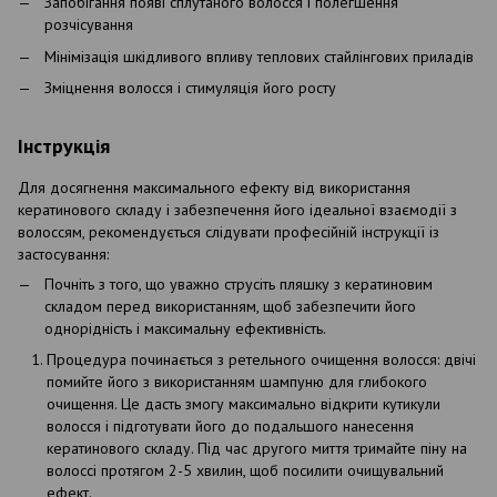
Запобігання появі сплутаного волосся і полегшення
розчісування
Мінімізація шкідливого впливу теплових стайлінгових приладів
Зміцнення волосся і стимуляція його росту
Інструкція
Для досягнення максимального ефекту від використання
кератинового складу і забезпечення його ідеальної взаємодії з
волоссям, рекомендується слідувати професійній інструкції із
застосування:
Почніть з того, що уважно струсіть пляшку з кератиновим
складом перед використанням, щоб забезпечити його
однорідність і максимальну ефективність.
Процедура починається з ретельного очищення волосся: двічі
помийте його з використанням шампуню для глибокого
очищення. Це дасть змогу максимально відкрити кутикули
волосся і підготувати його до подальшого нанесення
кератинового складу. Під час другого миття тримайте піну на
волоссі протягом 2-5 хвилин, щоб посилити очищувальний
ефект.