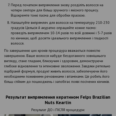
Перед початком випрямлення знову розділіть волосся на
чотири сектори для більш зручного і якісного процесу.
Відокремте тонкі пасма для обробки праскою.
Налаштуйте випрямляч для волосся на температуру 210-230
градусів Цельсія й акуратно опрацюйте кожне пасмо:
проведіть випрямлячем 10-14 разів по всій довжині і 5-7 разів
по кінчиках, щоб досягти ідеального випрямлення і гладкості
волосся.
По завершенню цих кроків процедура вважається повністю
завершеною. Ваше волосся набуде бездоганного зовнішнього
вигляду, стане гладким, блискучим і здоровим, демонструючи
глибоке відновлення та інтенсивне зволоження. Завдяки ретельно
підібраній формулі, продукт живить волосся, забезпечуючи його
необхідними поживними речовинами і вітамінами. Це робить його
більш стійким до пошкоджень і запобігає появі посічених кінчиків.
Результат випрямлення кератином Felps Brazilian
Nuts Keartin
Результат ДО і ПІСЛЯ процедури: