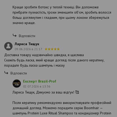
Краще зробити ботокс у теплій техніці. Він допоможе
прибрати пухнастість, трохи зменшити об'єм, зробить волосся
більш доглянутим і гладким, при цьому локони збережуться
значно краще.
Відповісти
Лариса Тищук
09.06.2026 в 21:17
Доставка товару надзвичайно швидка, я щаслива
Скажіть будь ласка, який краще догляд після даного кератину,
порадьте будь ласка шампунь і маску
Відповісти
Експерт Brazil-Prof
02.07.2026 в 13:36
Лариса Тищук, Дякуємо за ваш відгук! 🥰
Після кератину рекомендуємо використовувати професійний
домашній догляд. Можемо порадити серію Boomhair —
шампунь Protein Luxe Ritual Shampoo та кондиціонер Protein