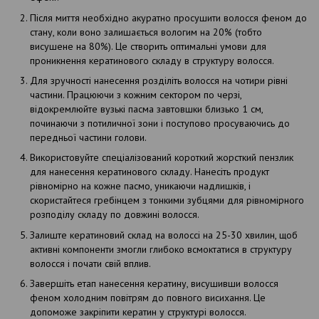
Після миття необхідно акуратно просушити волосся феном до
стану, коли воно залишається вологим на 20% (тобто
висушене на 80%). Це створить оптимальні умови для
проникнення кератинового складу в структуру волосся.
Для зручності нанесення розділіть волосся на чотири рівні
частини. Працюючи з кожним сектором по черзі,
відокремлюйте вузькі пасма завтовшки близько 1 см,
починаючи з потиличної зони і поступово просуваючись до
передньої частини голови.
Використовуйте спеціалізований короткий жорсткий пензлик
для нанесення кератинового складу. Нанесіть продукт
рівномірно на кожне пасмо, уникаючи надлишків, і
скористайтеся гребінцем з тонкими зубцями для рівномірного
розподілу складу по довжині волосся.
Залиште кератиновий склад на волоссі на 25-30 хвилин, щоб
активні компоненти змогли глибоко всмоктатися в структуру
волосся і почати свій вплив.
Завершіть етап нанесення кератину, висушивши волосся
феном холодним повітрям до повного висихання. Це
допоможе закріпити кератин у структурі волосся.