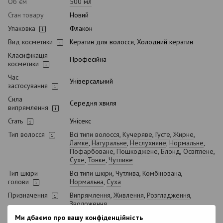
Об`єм
500 мл
Стан товару
Новий
Упаковка
Флакон
Вид косметики
Кератин для волосся, Холодний кератин
Класифікація
Професійна
косметики
Час
Універсальний
застосування
Сила
Середня хвиля
випрямлення
Стать
Унісекс
Тип волосся
Всі типи волосся
,
Кучеряве
,
Густе
,
Жирне
,
Ламке
,
Натуральне
,
Неслухняне
,
Нормальне
,
Пофарбоване
,
Пошкоджене
,
Блонд
,
Освітлене
,
Сухе
,
Тонке
,
Чутливе
Тип шкіри
Всі типи шкіри
,
Чутлива
,
Комбінована
,
голови
Нормальна
,
Суха
Призначення
Випрямлення
,
Живлення
,
Розгладження
,
Зволоження
Вік
18+
Ми дбаємо про вашу конфіденційність