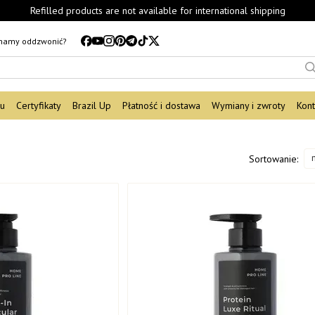
Refilled products are not available for international shipping
mamy oddzwonić?
du
Certyfikaty
Brazil Up
Płatność i dostawa
Wymiany i zwroty
Kont
Sortowanie: