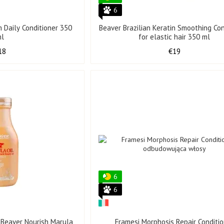
6
 Daily Conditioner 350
Beaver Brazilian Keratin Smoothing Con
ml
for elastic hair 350 ml
18
€19
6
6
r Beaver Nourish Marula
Framesi Morphosis Repair Conditi