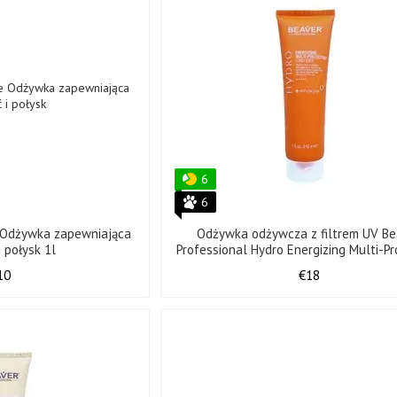
6
6
e Odżywka zapewniająca
Odżywka odżywcza z filtrem UV Be
i połysk 1l
Professional Hydro Energizing Multi-Pr
Conditioner 210 ml
10
€18