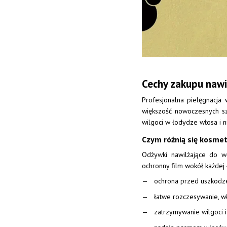
Cechy zakupu nawi
Profesjonalna pielęgnacja
większość nowoczesnych sz
wilgoci w łodydze włosa i ni
Czym różnią się kosmety
Odżywki nawilżające do w
ochronny film wokół każdej ł
ochrona przed uszkodzeni
łatwe rozczesywanie, wł
zatrzymywanie wilgoci 