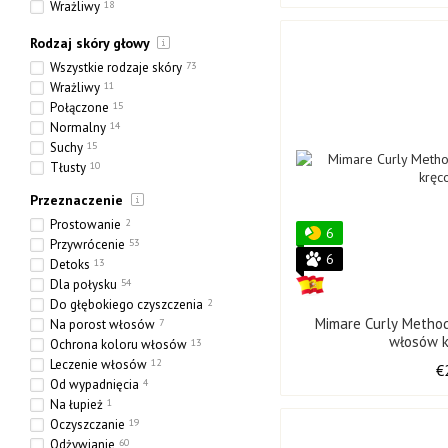
Wrażliwy
18
Etniczny
5
Rodzaj skóry głowy
Gruby
7
Porowaty
24
Wszystkie rodzaje skóry
73
Wrażliwy
11
Połączone
15
Normalny
14
Suchy
15
Tłusty
10
Przeznaczenie
Prostowanie
2
6
Przywrócenie
53
6
Detoks
13
Dla połysku
54
Do głębokiego czyszczenia
2
Mimare Curly Metho
Na porost włosów
7
włosów 
Ochrona koloru włosów
13
Leczenie włosów
12
€
Od wypadnięcia
4
Na łupież
1
Oczyszczanie
19
Odżywianie
60