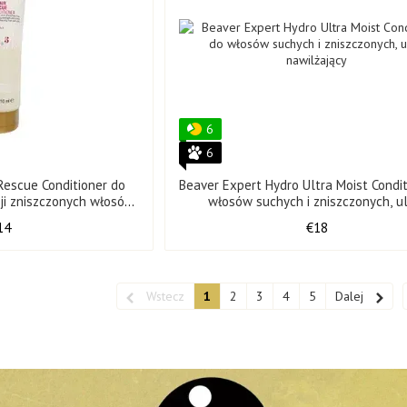
6
6
Rescue Conditioner do
Beaver Expert Hydro Ultra Moist Condi
ji zniszczonych włosów
włosów suchych i zniszczonych, u
0 ml
nawilżający, 258 ml
14
€18
Wstecz
1
2
3
4
5
Dalej