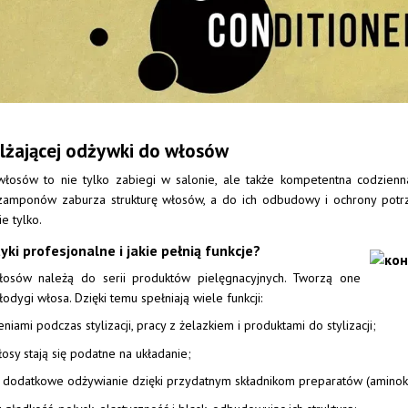
lżającej odżywki do włosów
 włosów to nie tylko zabiegi w salonie, ale także kompetentna codzi
amponów zaburza strukturę włosów, a do ich odbudowy i ochrony potr
e tylko.
ki profesjonalne i jakie pełnią funkcje?
łosów należą do serii produktów pielęgnacyjnych. Tworzą one
odygi włosa. Dzięki temu spełniają wiele funkcji:
ami podczas stylizacji, pracy z żelazkiem i produktami do stylizacji;
osy stają się podatne na układanie;
i dodatkowe odżywianie dzięki przydatnym składnikom preparatów (aminokw