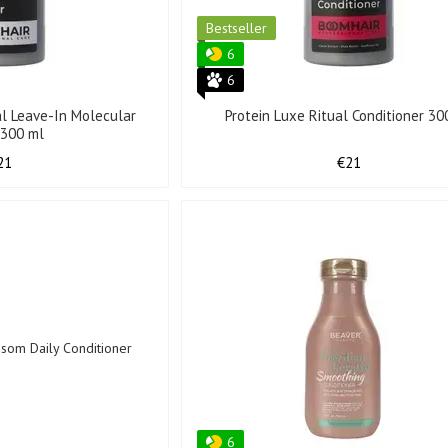
Bestseller
6
6
al Leave-In Molecular
Protein Luxe Ritual Conditioner 30
 300 ml
21
€21
6