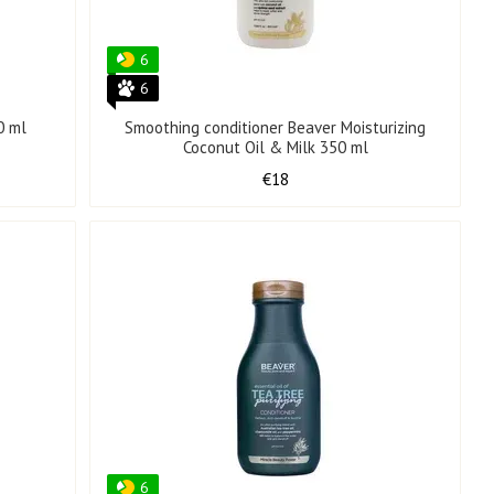
6
6
0 ml
Smoothing conditioner Beaver Moisturizing
Coconut Oil & Milk 350 ml
€18
6