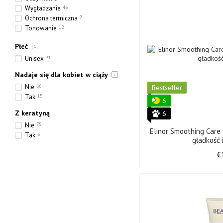
Wygładzanie
46
Ochrona termiczna
7
Tonowanie
12
Nawilżanie
81
Płeć
Wzmocnienie
41
Uszczelnienie
16
Unisex
31
Nadaje się dla kobiet w ciąży
Nie
66
Bestseller
Tak
15
6
Z keratyną
6
Nie
75
Elinor Smoothing Car
Tak
6
gładkość 
€