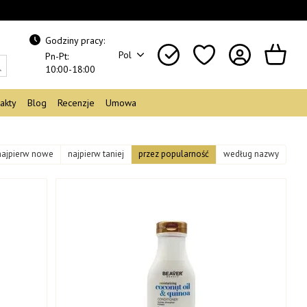
Godziny pracy:
Pol
Pn-Pt:
10:00-18:00
akty
Blog
Recenzje
Umowa
najpierw nowe
najpierw taniej
przez popularność
według nazwy