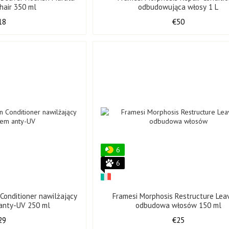
ry hair 350 ml
odbudowująca włosy 1 L
18
€50
6
6
Conditioner nawilżający
Framesi Morphosis Restructure Lea
anty-UV 250 ml
odbudowa włosów 150 ml
29
€25