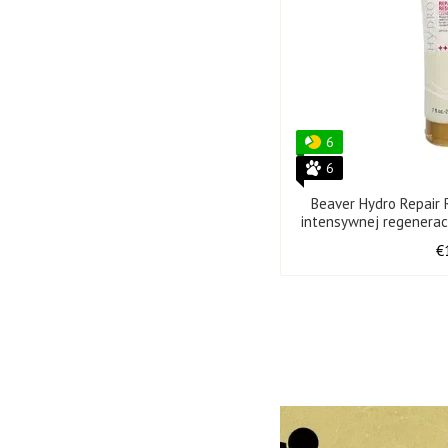
6
6
Beaver Hydro Repair 
intensywnej regenerac
21
€