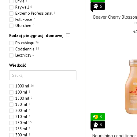
Envie
6
6
Raywell
6
Extremo Professional
5
Beaver Cherry Blossom
Full Force
7
Olorchee
1
€
Rodzaj pielęgnacji domowej
Po zabiegu
76
Codziennie
18
Leczniczy
1
Wielkość
1000 ml
16
100 ml
3
1500 ml
2
150 ml
3
200 ml
7
210 ml
3
6
250 ml
15
6
258 ml
3
300 ml
8
Nourishing conditione