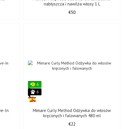
nabłyszcza i nawilża włosy 1 L
€50
6
6
ve-In
Mimare Curly Method Odżywka do włosów
kręconych i falowanych 480 ml
€22