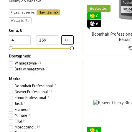
Kremy do włosów
Bestseller
Przeznaczenie:
Nawilżanie
6
Wyczyść filtr
6
Cena, €
Boomhair Profession
Od Cena, €
Do Cena, €
Repair
OK
€
Dostępność
W magazynie
76
Brak w magazynie
7
Marka
Boomhair Professional
2
Beaver Professional
17
Elinor Professional
3
Justk
4
Framesi
5
Mimare
2
TIGI
9
Moroccanoil
14
6