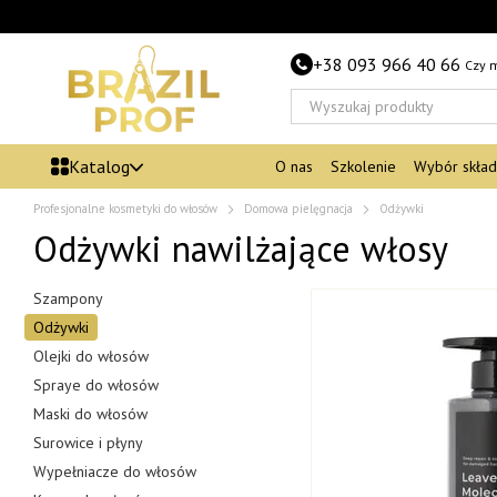
Przejdź do głównej treści
+38 093 966 40 66
Czy 
Katalog
O nas
Szkolenie
Wybór skła
Profesjonalne kosmetyki do włosów
Domowa pielęgnacja
Odżywki
Odżywki nawilżające włosy
Szampony
Odżywki
Olejki do włosów
Spraye do włosów
Maski do włosów
Surowice i płyny
Wypełniacze do włosów