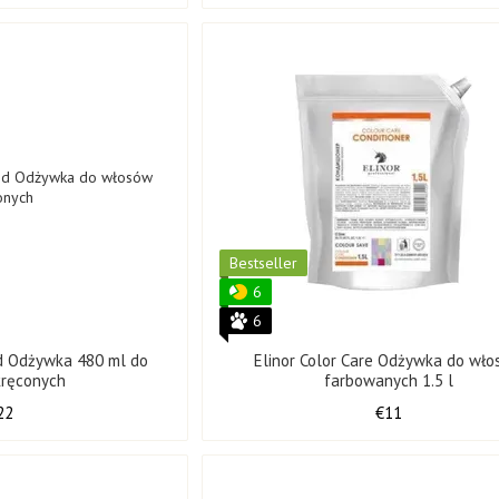
Bestseller
6
6
d Odżywka 480 ml do
Elinor Color Care Odżywka do wł
kręconych
farbowanych 1.5 l
22
€11