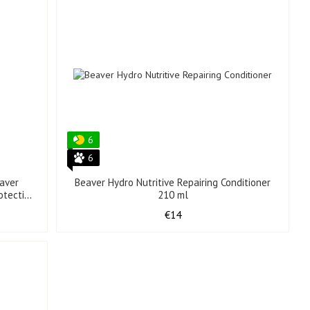
6
6
aver
Beaver Hydro Nutritive Repairing Conditioner
otection
210 ml
€14