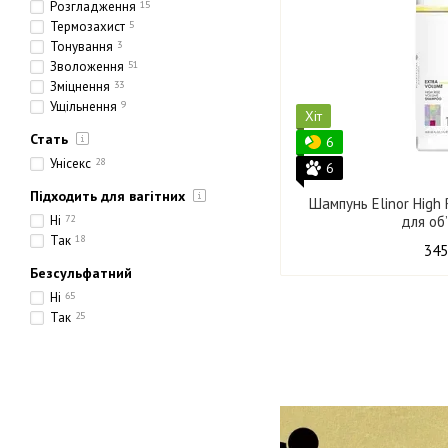
Розгладження
15
Термозахист
5
Тонування
3
Зволоження
51
Зміцнення
33
Ущільнення
9
Хіт
Стать
6
Унісекс
28
6
Підходить для вагітних
Шампунь Elinor High
Ні
72
для об
Так
18
345
Безсульфатний
Ні
65
Так
25