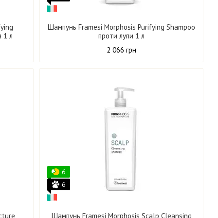
ying
Шампунь Framesi Morphosis Purifying Shampoo
 1 л
проти лупи 1 л
2 066 грн
6
6
cture
Шампунь Framesi Morphosis Scalp Cleansing