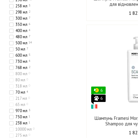
для відновлен
258 мл
3
298 мл
2
1 82
300 мл
7
350 мл
6
400 мл
4
480 мл
7
500 мл
14
50 мл
7
600 мл
5
730 мл
4
768 мл
2
800 мл
0
80 мл
0
318 мл
0
6
70 мл
4
6
217 мл
0
65 мл
0
970 мл
3
750 мл
1
Шампунь Framesi Mor
238 мл
1
Shampoo для чу
10000 мл
0
1 82
275 мл
0