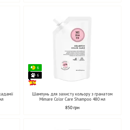
6
6
кадамії
Шампунь для захисту кольору з гранатом
мл
Mimare Color Care Shampoo 480 мл
850 грн