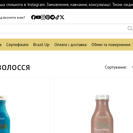
ша спільнота в Instagram. Замовлення, навчання, консультації. Тисни сюди
дзвонити вам?
а
Сертифікати
Brazil Up
Оплата і доставка
Обмін та повернення
волосся
Сортування: