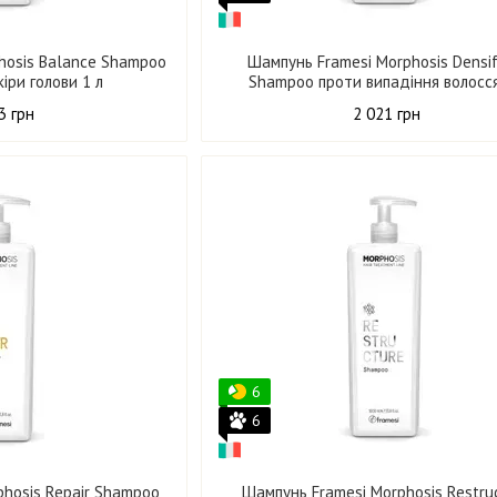
hosis Balance Shampoo
Шампунь Framesi Morphosis Densif
іри голови 1 л
Shampoo проти випадіння волосся
3 грн
2 021 грн
6
6
phosis Repair Shampoo
Шампунь Framesi Morphosis Restru