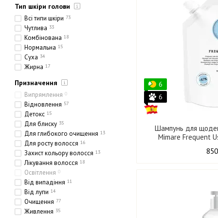
Тип шкіри голови
Всі типи шкіри
73
Чутлива
33
Комбінована
18
Нормальна
15
Суха
34
Жирна
17
Призначення
6
Випрямлення
0
6
Відновлення
57
Детокс
15
Для блиску
35
Шампунь для щоде
Для глибокого очищення
13
Mimare Frequent 
Для росту волосся
16
850
Захист кольору волосся
13
Лікування волосся
18
Освітлення
0
Від випадіння
11
Від лупи
14
Очищення
77
Живлення
35