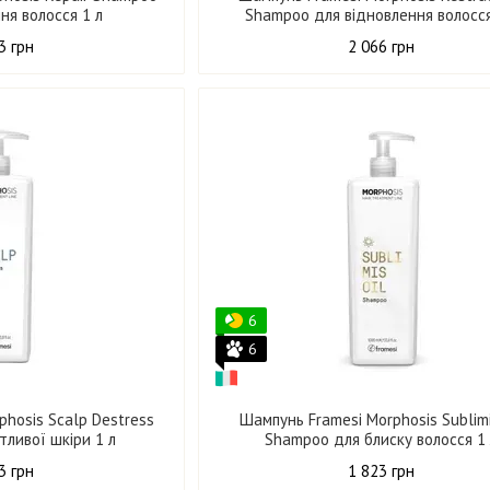
ня волосся 1 л
Shampoo для відновлення волосся
3 грн
2 066 грн
6
6
phosis Scalp Destress
Шампунь Framesi Morphosis Sublimi
тливої шкіри 1 л
Shampoo для блиску волосся 1
3 грн
1 823 грн