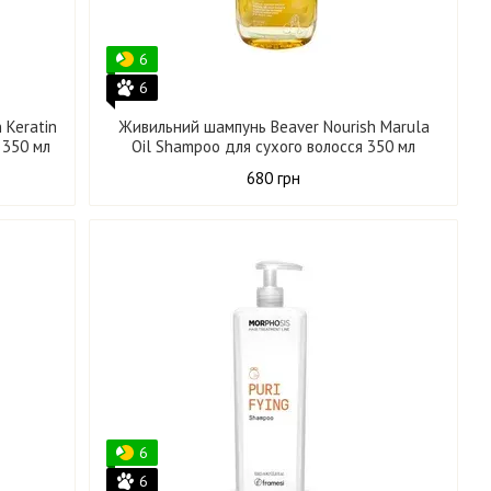
6
6
 Keratin
Живильний шампунь Beaver Nourish Marula
 350 мл
Oil Shampoo для сухого волосся 350 мл
680 грн
6
6