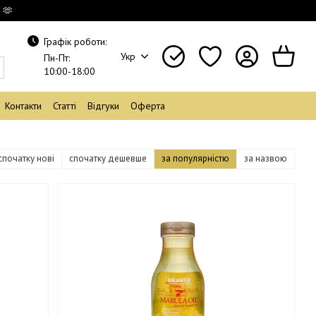
 🫶
Графік роботи:
Укр
Пн-Пт:
10:00-18:00
Контакти
Статті
Відгуки
Оферта
спочатку нові
спочатку дешевше
за популярністю
за назвою