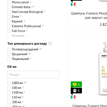
Moroccanoil
6
Emmebi Italia
14
HairConcept Biological
3
Шампунь Framesi Morp
Envie
9
для жирної шк
Raywell
4
1 82
Extremo Professional
5
Full Force
4
Olorchee
0
Тип домашнього догляду
Післяпроцедурний
16
Щоденний
84
Лікувальний
9
Об`єм
1000 мл
37
6
100 мл
3
6
1500 мл
1
150 мл
4
200 мл
4
Шампунь Framesi Mor
250 мл
40