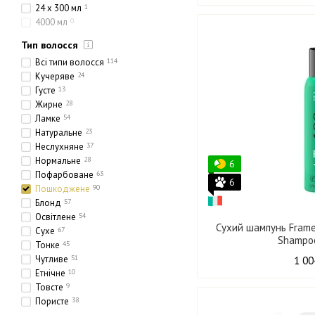
24 x 300 мл
1
4000 мл
0
Тип волосся
Всі типи волосся
114
Кучеряве
24
Густе
13
Жирне
28
Ламке
54
Натуральне
23
Неслухняне
37
Нормальне
28
6
Пофарбоване
63
6
Пошкоджене
90
Блонд
57
Освітлене
54
Сухий шампунь Frame
Сухе
67
Shampo
Тонке
45
Чутливе
51
1 00
Етнічне
10
Товсте
9
Пористе
38