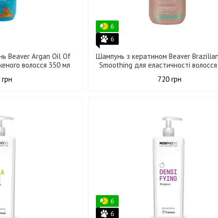
6
6
ь Beaver Argan Oil Of
Шампунь з кератином Beaver Brazilian
еного волосся 350 мл
Smoothing для еластичності волосся
 грн
720 грн
6
6