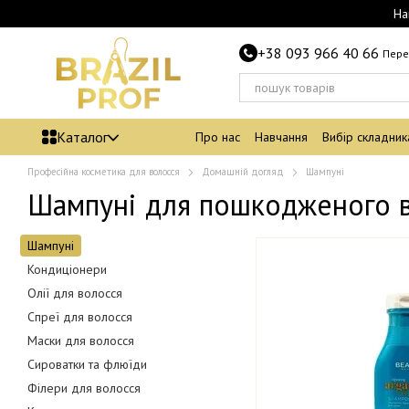
Перейти до основного контенту
На
+38 093 966 40 66
Пере
Каталог
Про нас
Навчання
Вибір складник
Професійна косметика для волосся
Домашній догляд
Шампуні
Шампуні для пошкодженого 
Шампуні
Кондиціонери
Олії для волосся
Спреї для волосся
Маски для волосся
Сироватки та флюїди
Філери для волосся