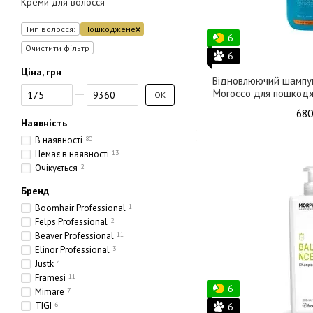
Креми для волосся
Тип волосся:
Пошкоджене
6
Очистити фільтр
6
Ціна, грн
Відновлюючий шампун
Від Ціна, грн
До Ціна, грн
Morocco для пошкодж
ОК
680
Наявність
В наявності
80
Немає в наявності
13
Очікується
2
Бренд
Boomhair Professional
1
Felps Professional
2
Beaver Professional
11
Elinor Professional
3
Justk
4
Framesi
11
6
Mimare
7
TIGI
6
6