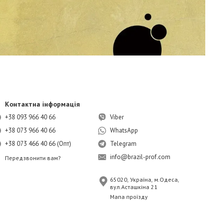
Контактна інформація
+38 093 966 40 66
Viber
+38 073 966 40 66
WhatsApp
+38 073 466 40 66 (Опт)
Telegram
info@brazil-prof.com
Передзвонити вам?
65020, Україна, м.Одеса,
вул.Асташкіна 21
Мапа проїзду