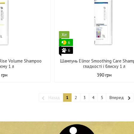
Хіт
6
6
 Rise Volume Shampoo
Шампунь Elinor Smoothing Care Sham
’єму 1 л
гладкості і блиску 1 л
 грн
390 грн
Назад
1
2
3
4
5
Вперед