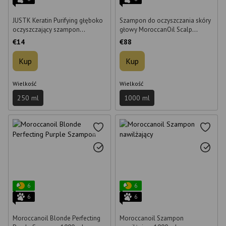
JUSTK Keratin Purifying głęboko
Szampon do oczyszczania skóry
oczyszczający szampon
głowy MoroccanOil Scalp
keratynowy 250 ml
Balancing Shampoo 1000 ml
€14
€88
Kup
Kup
Wielkość
Wielkość
250 ml
1000 ml
6
6
6
6
Moroccanoil Blonde Perfecting
Moroccanoil Szampon