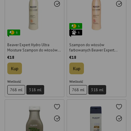
6
6
6
Beaver Expert Hydro Ultra
Szampon do włosów
Moisture Szampon do włosów
farbowanych Beaver Expert
suchych, ultra nawilżający, 318
Hydro Intense Remedy Shampoo
€18
€18
ml
318 ml
Kup
Kup
Wielkość
Wielkość
768 ml
318 ml
768 ml
318 ml