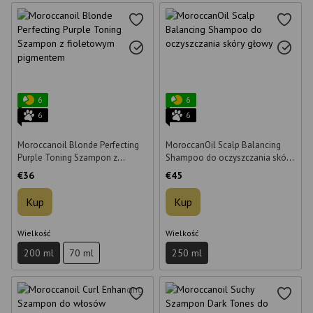
6
6
6
6
Moroccanoil Blonde Perfecting
MoroccanOil Scalp Balancing
Purple Toning Szampon z
Shampoo do oczyszczania skóry
fioletowym pigmentem 200 ml
głowy 250 ml
€36
€45
Kup
Kup
Wielkość
Wielkość
200 ml
70 ml
250 ml