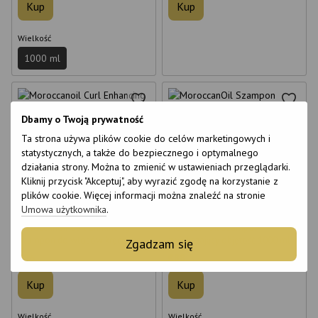
Kup
Kup
Wielkość
1000 ml
Dbamy o Twoją prywatność
Ta strona używa plików cookie do celów marketingowych i
statystycznych, a także do bezpiecznego i optymalnego
działania strony. Można to zmienić w ustawieniach przeglądarki.
Kliknij przycisk "Akceptuj", aby wyrazić zgodę na korzystanie z
6
6
plików cookie. Więcej informacji można znaleźć na stronie
6
6
Umowa użytkownika
.
Moroccanoil Curl Enhancing
MoroccanOil Szampon
Szampon do włosów kręconych
zwiększający objętość 1000 ml
Zgadzam się
1000 ml
€86
€88
Kup
Kup
Wielkość
Wielkość