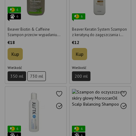
6
6
6
Beaver Biotin & Caffeine
Beaver Keratin System Szampon
Szampon przeciw wypadaniu
z keratyną do zagęszczania i
włosów 350 ml
pogrubiania włosów 200 ml
€18
€12
Kup
Kup
Wielkość
Wielkość
350 ml
730 ml
200 ml
6
6
6
6