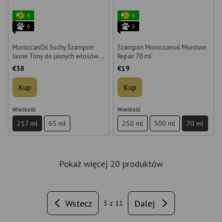
6
6
6
6
MoroccanOil Suchy Szampon
Szampon Moroccanoil Moisture
Jasne Tony do jasnych włosów
Repair 70 ml
217 ml
€38
€19
Kup
Kup
Wielkość
Wielkość
217 ml
65 ml
250 ml
500 ml
70 ml
Pokaż więcej 20 produktów
Wstecz
Dalej
3
z 11