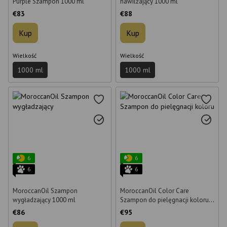
Purple Szampon 1000 ml
nawilżający 1000 ml
€83
€88
Kup
Kup
Wielkość
Wielkość
1000 ml
1000 ml
6
6
6
6
MoroccanOil Szampon
MoroccanOil Color Care
wygładzający 1000 ml
Szampon do pielęgnacji koloru
1000 ml
€86
€95