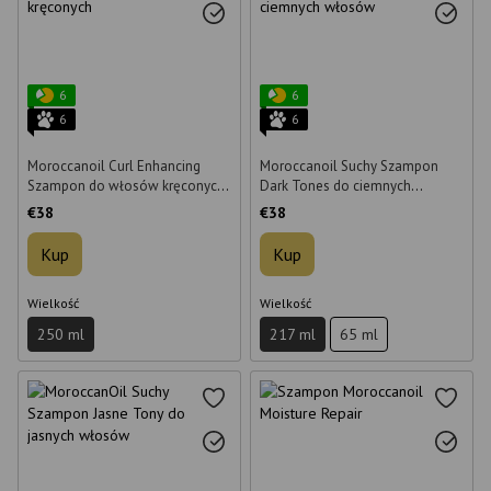
6
6
6
6
Moroccanoil Curl Enhancing
Moroccanoil Suchy Szampon
Szampon do włosów kręconych
Dark Tones do ciemnych
250 ml
włosów 217 ml
€38
€38
Kup
Kup
Wielkość
Wielkość
250 ml
217 ml
65 ml