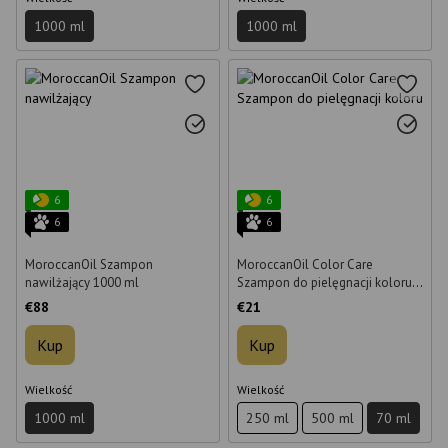
1000 ml
1000 ml
6
6
6
6
MoroccanOil Szampon
MoroccanOil Color Care
nawilżający 1000 ml
Szampon do pielęgnacji koloru
70 ml
€88
€21
Kup
Kup
Wielkość
Wielkość
1000 ml
250 ml
500 ml
70 ml