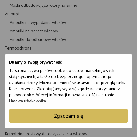
Maski odbudowujące włosy na zimno
Ampułki
Ampułki na wypadanie włosów
Ampułki na porost włosów
Ampułki do odbudowy włosów
Termoochrona
Złuszczanie i peeling skóry głowy
Dbamy o Twoją prywatność
Witaminy i suplementy diety
Ta strona używa plików cookie do celów marketingowych i
Zestawy
statystycznych, a także do bezpiecznego i optymalnego
Kompleksowe zestawy do zagęszczania włosów
działania strony. Można to zmienić w ustawieniach przeglądarki.
Kliknij przycisk "Akceptuj", aby wyrazić zgodę na korzystanie z
Kompleksowe zestawy wzmacniające włosy
plików cookie. Więcej informacji można znaleźć na stronie
Kompletne zestawy nawilżające do włosów
Umowa użytkownika
.
Kompletne zestawy do tonizowania włosów
Zgadzam się
Kompleksowe zestawy z termiczną ochroną włosów
Kompletne zestawy do odżywiania włosów
Kompletne zestawy do oczyszczania włosów